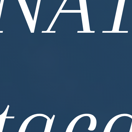
NA
stac