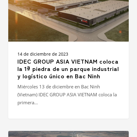
1ª
piedra
de
un
parque
industrial
y
logístico
único
14 de diciembre de 2023
en
IDEC GROUP ASIA VIETNAM coloca
Bac
la 1ª piedra de un parque industrial
Ninh
y logístico único en Bac Ninh
Miércoles 13 de diciembre en Bac Ninh
(Vietnam) IDEC GROUP ASIA VIETNAM coloca la
primera…
Descubra