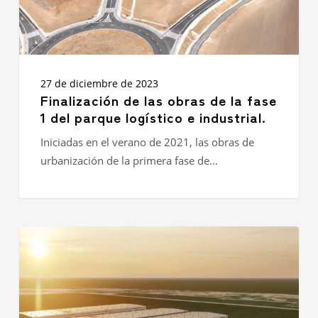
parque
logístico
e
industrial.
27 de diciembre de 2023
Finalización de las obras de la fase
1 del parque logístico e industrial.
Iniciadas en el verano de 2021, las obras de
urbanización de la primera fase de…
IDEC
GROUP
ASIA
VIETNAM
coloca
la