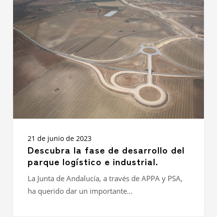
la
fase
de
desarrollo
del
parque
logístico
e
industrial.
21 de junio de 2023
Descubra la fase de desarrollo del
parque logístico e industrial.
La Junta de Andalucía, a través de APPA y PSA,
ha querido dar un importante…