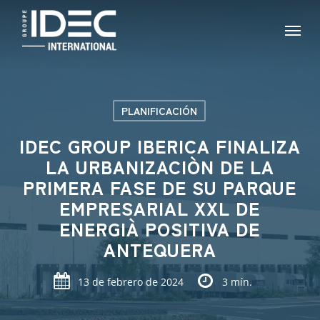
Skip
Menu
to
main
content
PLANIFICACIÓN
IDEC GROUP IBERICA FINALIZA
LA URBANIZACIÒN DE LA
PRIMERA FASE DE SU PARQUE
EMPRESARIAL XXL DE
ENERGIÀ POSITIVA DE
ANTEQUERA
13 de febrero de 2024
3 mín.