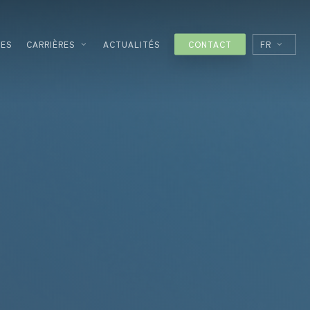
CES
CARRIÈRES
ACTUALITÉS
CONTACT
FR
EN
ES
IT
GIES