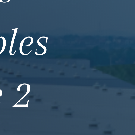
bles
e 2