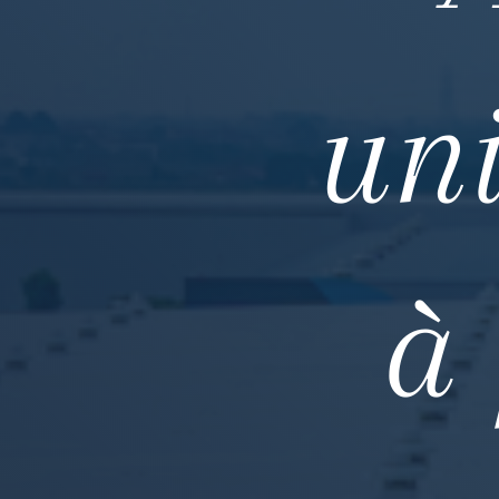
uni
à 