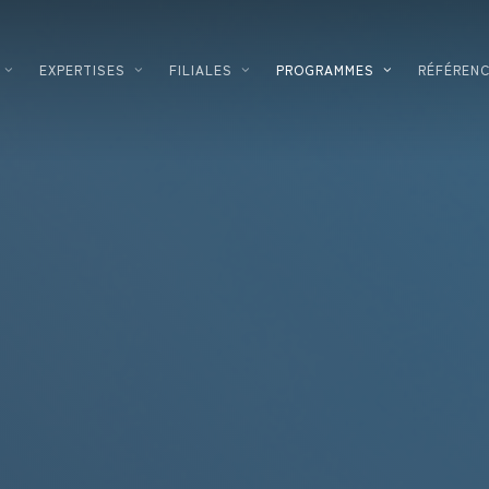
EXPERTISES
FILIALES
PROGRAMMES
RÉFÉREN
AMÉNAGEUR
LOGISTIQUE
PROMOTEUR IMMOBILIER
AGROALIMENTAIRE
CONCEPTEUR – CONSTRUCTEUR
HAUTES TECHNOLO
SOLUTIONS ÉNERGÉTIQUES
INDUSTRIEL
FINANCEMENT IMMOBILIER
COSMÉTIQUE
ENTREPRISES
DATACENTER
INVESTISSEMENT INNOVATION
PHARMACEUTIQUE
TERTIAIRE