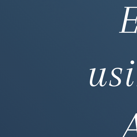
E
usi