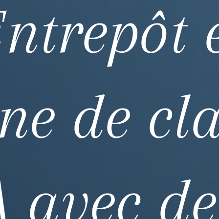
ntrepôt 
ne de cl
A avec de