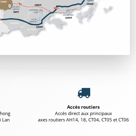
e
Accès routiers
Phong
Accès direct aux principaux
i Lan
axes routiers AH14, 18, CT04, CT05 et CT06