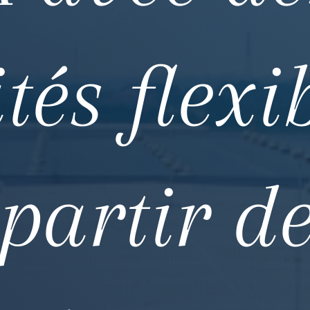
tés flexi
partir d