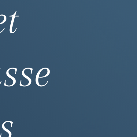
et
asse
s