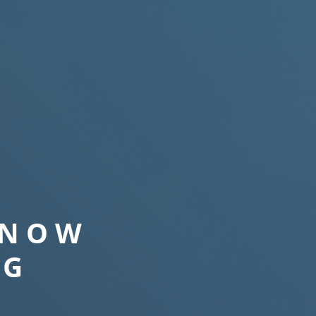
ÉS
 NOW
NG