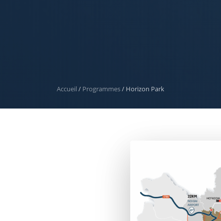
Accueil
/
Programmes
/
Horizon Park