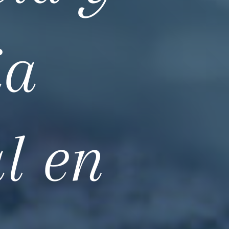
ia
l en