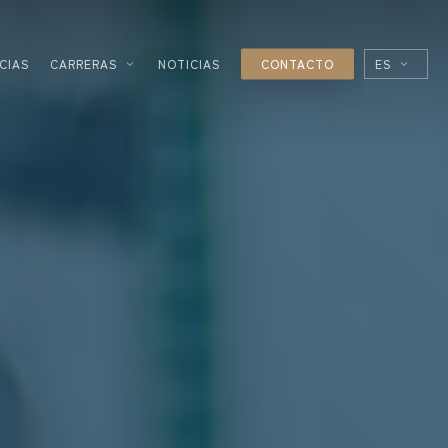
CIAS
CARRERAS
NOTICIAS
CONTACTO
ES
EN
FR
IT
ARIA