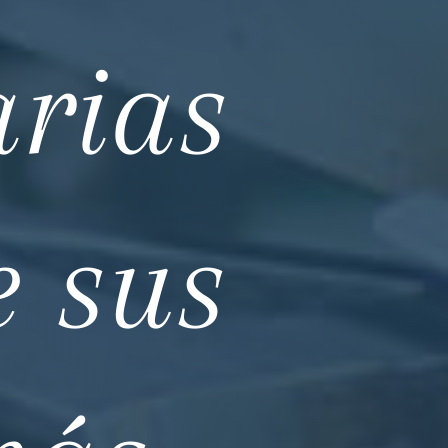
arias
e sus