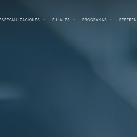
ESPECIALIZACIONES
FILIALES
PROGRAMAS
REFEREN
PROMOTOR
LOGÍSTICA
PROMOTOR INMOBILIARIO
INDUSTRIA AGROALIMENT
DISEÑADOR – CONSTRUCTOR
ALTAS TECNOLOGÍAS
SOLUCIONES ENERGÉTICAS
INDUSTRIAL
FINANCIACIÓN INMOBILIARIA
COSMÉTICO
PARA EMPRESAS
CENTRO DE DATOS
INVERSIÓN EN INNOVACIÓN
FARMACÉUTICO
SECTOR SERVICIOS