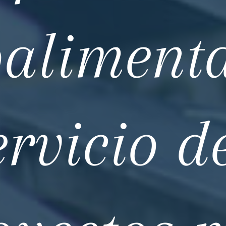
aliment
ervicio d