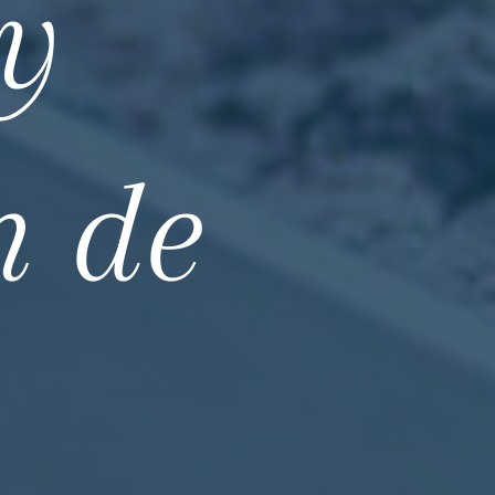
 y
n de