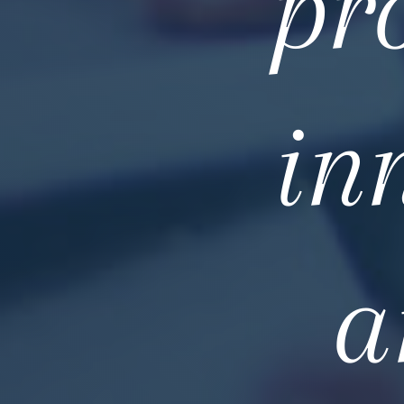
pr
in
a