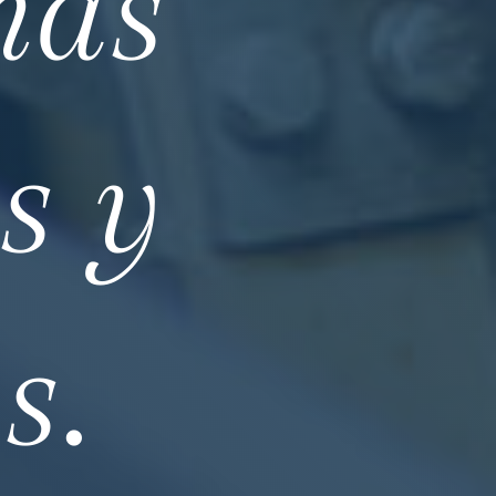
más
s y
s.