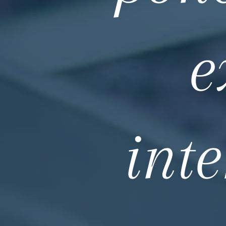
e
int