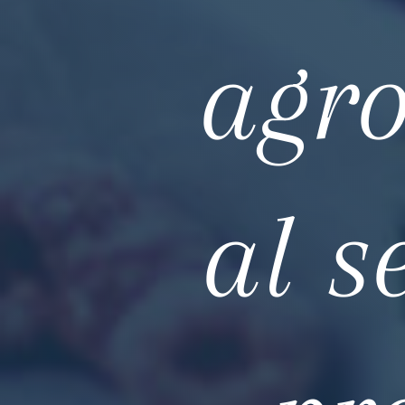
agro
al s