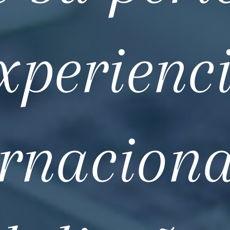
xperienc
ernaciona