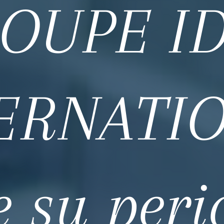
OUPE I
ERNATI
 su peri