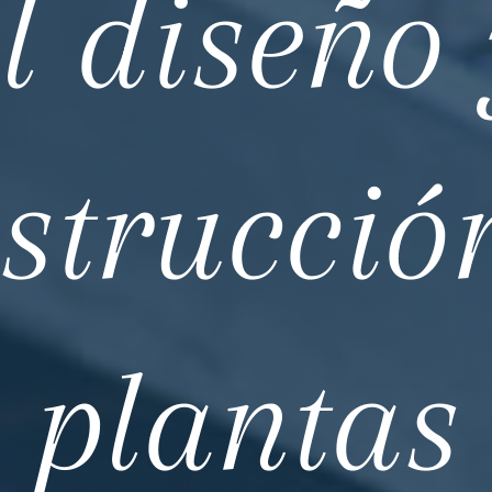
l diseño
strucció
plantas