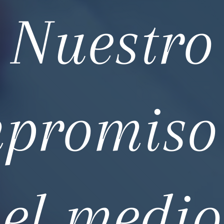
Nuestro
promiso
el medio