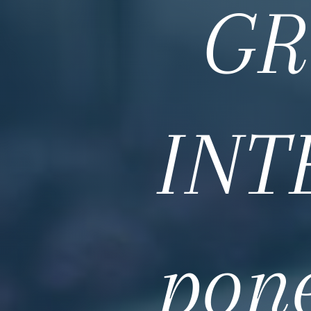
GR
INT
pone