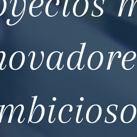
oyectos 
novadore
mbicioso