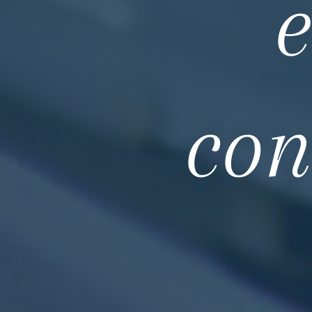
e
con