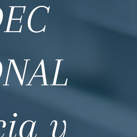
DEC
ONAL
cia y