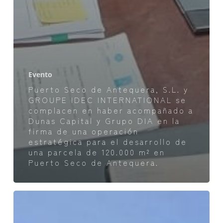
Evento
Puerto Seco de Antequera, S.L. y
GROUPE IDEC INTERNATIONAL se
complacen en haber acompañado a
Dunas Capital y Grupo DIA en la
firma de una operación
estratégica para el desarrollo de
una parcela de 120.000 m² en
Puerto Seco de Antequera.
El
Puerto
Seco