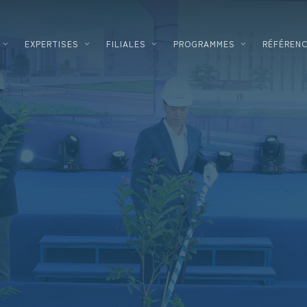
EXPERTISES
FILIALES
PROGRAMMES
RÉFÉREN
AMÉNAGEUR
LOGISTIQUE
PROMOTEUR IMMOBILIER
AGROALIMENTAIRE
CONCEPTEUR – CONSTRUCTEUR
HAUTES TECHNOLO
SOLUTIONS ÉNERGÉTIQUES
INDUSTRIEL
FINANCEMENT IMMOBILIER
COSMÉTIQUE
ENTREPRISES
DATACENTER
INVESTISSEMENT INNOVATION
PHARMACEUTIQUE
TERTIAIRE