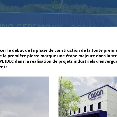
LOCAUX D’ACTIVIT
INDUSTRIE VERTE
ncer le début de la phase de construction de la toute pre
e la première pierre marque une étape majeure dans la st
IDEC GROUP ASIA célèbre...
Accueil
/
Événement
/
PE IDEC dans la réalisation de projets industriels d’enverg
ents.