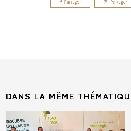
Partager
Partager
DANS LA MÊME THÉMATIQUE
Puerto
Seco
de