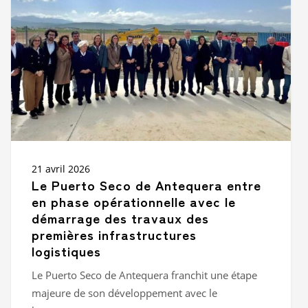
de
Antequera
entre
en
phase
opérationnelle
avec
le
démarrage
des
travaux
des
21 avril 2026
premières
Le Puerto Seco de Antequera entre
infrastructures
en phase opérationnelle avec le
logistiques
démarrage des travaux des
premières infrastructures
logistiques
Le Puerto Seco de Antequera franchit une étape
majeure de son développement avec le