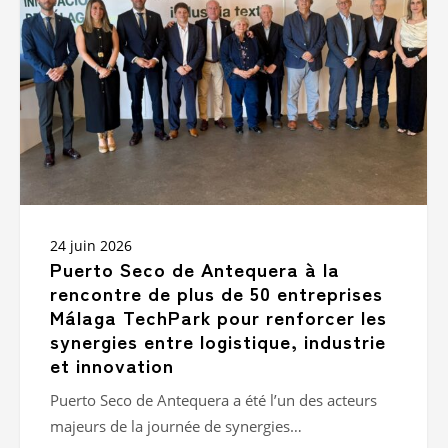
Antequera
à
la
rencontre
de
plus
de
50
entreprises
Málaga
TechPark
pour
24 juin 2026
renforcer
Puerto Seco de Antequera à la
les
rencontre de plus de 50 entreprises
synergies
Málaga TechPark pour renforcer les
entre
synergies entre logistique, industrie
logistique,
industrie
et innovation
et
Puerto Seco de Antequera a été l’un des acteurs
innovation
majeurs de la journée de synergies…