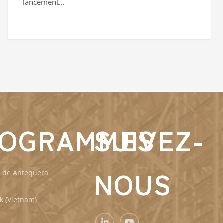
lancement…
ROGRAMMES
SUIVEZ-
NOUS
o de Antequera
k (Vietnam)