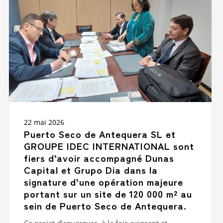
Antequera
SL
et
GROUPE
IDEC
INTERNATIONAL
sont
fiers
d’avoir
accompagné
Dunas
Capital
22 mai 2026
et
Puerto Seco de Antequera SL et
Grupo
GROUPE IDEC INTERNATIONAL sont
Dia
fiers d’avoir accompagné Dunas
dans
Capital et Grupo Dia dans la
la
signature
signature d’une opération majeure
d’une
portant sur un site de 120 000 m² au
opération
sein de Puerto Seco de Antequera.
majeure
portant
Ce projet d’envergure, à la fois exigeant et