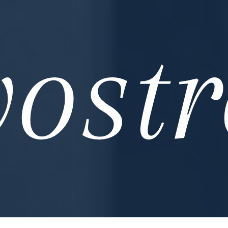
vostr