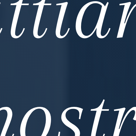
ttia
nostr