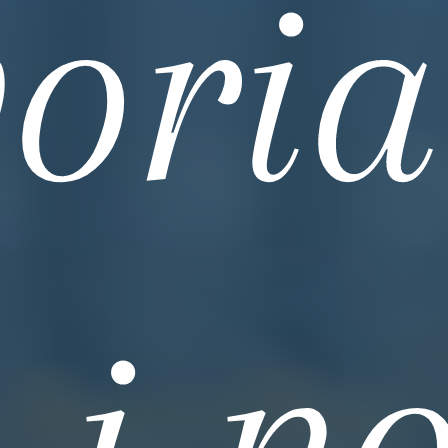
vori
 i no