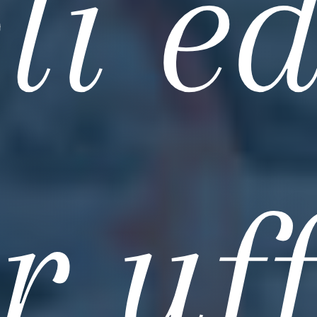
i ed
r uff