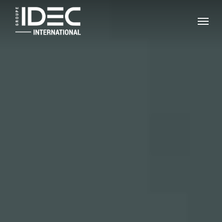
Skip
Menu
to
main
content