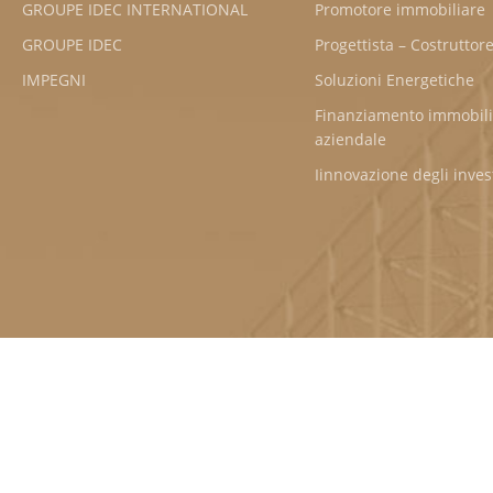
GROUPE IDEC INTERNATIONAL
Promotore immobiliare
GROUPE IDEC
Progettista – Costruttor
IMPEGNI
Soluzioni Energetiche
Finanziamento immobil
aziendale
Iinnovazione degli inve
©2026 GROU