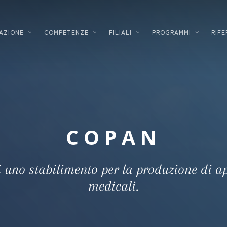
AZIONE
COMPETENZE
FILIALI
PROGRAMMI
RIFE
SVILUPPATORE
LOGISTICA
PROMOTORE IMMOBILIARE
INDUSTRIA
PROGETTISTA – COSTRUTTORE
ALTA TECN
COPAN
SOLUZIONI ENERGETICHE
INDUSTRIA
FINANZIAMENTO IMMOBILIARE
COSMETICO
i uno stabilimento per la produzione di a
AZIENDALE
DATACENTE
medicali.
IINNOVAZIONE DEGLI
FARMACEUT
INVESTIMENTI
SETTORE DE