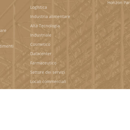
Horizon Par
Logistica
e
Industria alimentare
Alta Tecnologia
iare
Industriale
Cosmetico
stimenti
Datacenter
Farmaceutico
Settore dei servizi
Locali commerciali
Industria verde
PE IDEC INTERNATIONAL
|
TERMINI E CONDIZIONI GENERALI
|
INFORMATIVA S