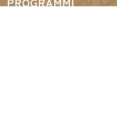
PROGRAMMI
Puerto Seco de Antequera (Spagna)
Horizon Park (Vietnam)
SEGUICI
©2026 GROUPE IDEC INTERNATIONAL
|
TERMINI E CONDIZIONI
GENERALI
|
INFORMATIVA SULLA PRIVACY