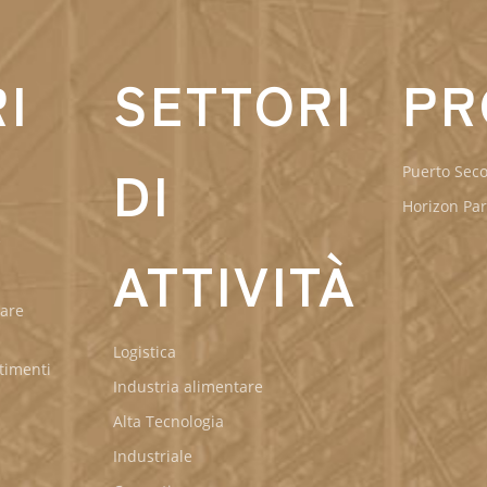
I
SETTORI
PR
DI
Puerto Sec
Horizon Par
e
ATTIVITÀ
iare
Logistica
stimenti
Industria alimentare
Alta Tecnologia
Industriale