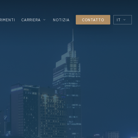
RIMENTI
CARRIERA
NOTIZIA
CONTATTO
IT
EN
FR
ES
 ALIMENTARE
OLOGIA
LE
R
ICO
I SERVIZI