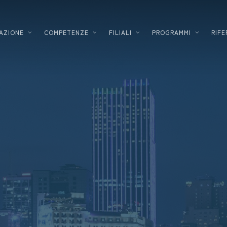
AZIONE
COMPETENZE
FILIALI
PROGRAMMI
RIFE
SVILUPPATORE
LOGISTICA
PROMOTORE IMMOBILIARE
INDUSTRIA
PROGETTISTA – COSTRUTTORE
ALTA TECN
SOLUZIONI ENERGETICHE
INDUSTRIA
FINANZIAMENTO IMMOBILIARE
COSMETICO
AZIENDALE
DATACENTE
IINNOVAZIONE DEGLI
FARMACEUT
INVESTIMENTI
SETTORE DE