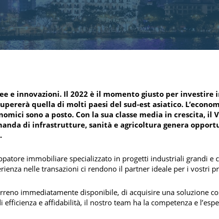
LOCALI CO
INDUSTRIA
Perché investire in Vietnam?
Accueil
/
Investimenti
/
e e innovazioni. Il 2022 è il momento giusto per investire 
upererà quella di molti paesi del sud-est asiatico. L’econo
omici sono a posto. Con la sua classe media in crescita, il
anda di infrastrutture, sanità e agricoltura genera opport
.
tore immobiliare specializzato in progetti industriali grandi e 
enza nelle transazioni ci rendono il partner ideale per i vostri p
erreno immediatamente disponibile, di acquisire una soluzione cos
i efficienza e affidabilità, il nostro team ha la competenza e l’esp