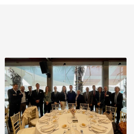
PUERTO
SECO
DI
ANTEQUERA:
PARTNERSHIP
STRATEGICA
CON
L’APPA
E
I
PORTI
DI