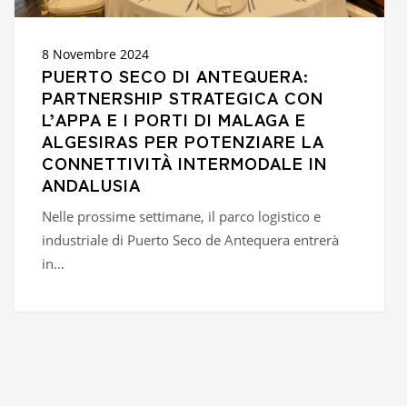
MALAGA
E
ALGESIRAS
8 Novembre 2024
PER
PUERTO SECO DI ANTEQUERA:
POTENZIARE
PARTNERSHIP STRATEGICA CON
LA
L’APPA E I PORTI DI MALAGA E
CONNETTIVITÀ
ALGESIRAS PER POTENZIARE LA
INTERMODALE
IN
CONNETTIVITÀ INTERMODALE IN
ANDALUSIA
ANDALUSIA
Nelle prossime settimane, il parco logistico e
industriale di Puerto Seco de Antequera entrerà
in…