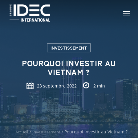
Skip
Menu
to
main
content
INVESTISSEMENT
POURQUOI INVESTIR AU
VIETNAM ?
23 septembre 2022
2 min
Pourquoi investir au Vietnam ?
Accueil
/
Investissement
/