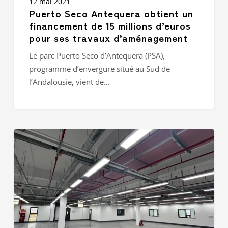
12 mai 2021
Puerto Seco Antequera obtient un
financement de 15 millions d’euros
pour ses travaux d’aménagement
Le parc Puerto Seco d’Antequera (PSA),
programme d’envergure situé au Sud de
l’Andalousie, vient de…
IDEC
GROUP
ASIA
VIETNAM
:
Livraison
réussie
de
l’unité