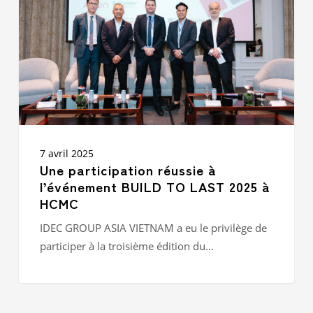
l’événement
BUILD
TO
LAST
2025
à
HCMC
7 avril 2025
Une participation réussie à
l’événement BUILD TO LAST 2025 à
HCMC
IDEC GROUP ASIA VIETNAM a eu le privilège de
participer à la troisième édition du…