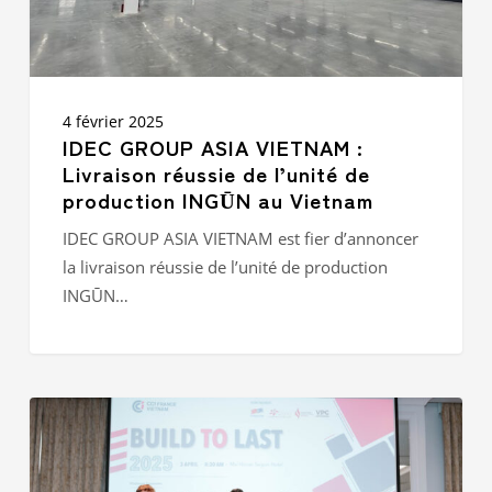
de
production
INGŪN
au
Vietnam
4 février 2025
IDEC GROUP ASIA VIETNAM :
Livraison réussie de l’unité de
production INGŪN au Vietnam
IDEC GROUP ASIA VIETNAM est fier d’annoncer
la livraison réussie de l’unité de production
INGŪN…
Une
participation
réussie
à