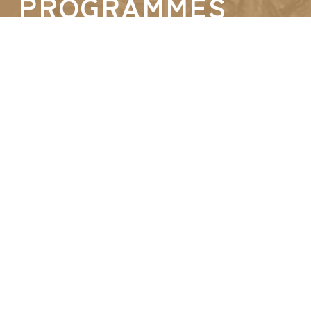
PROGRAMMES
Puerto Seco de Antequera (Espagne)
Horizon Park (Vietnam)
SUIVEZ-NOUS
©2026 GROUPE IDEC INTERNATIONAL
|
CONDITIONS GÉNÉRALES
|
POLITIQUE DE CONFIDENTIALITÉ